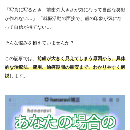
感。そこで、見た目改善をきっかけに本質的な予防へと導
「写真に写るとき、前歯の大きさが気になって自然な笑顔
く戦略として、2019年にマウスピース歯科矯正サービス
「
hanaravi（ハナラビ）
」を提供する株式会社DRIPSを創
が作れない…」 「就職活動の面接で、歯の印象が気にな
業。口腔環境が生活習慣病など全身疾患に影響を与えると
って自信が持てない…」
いう視点から、「美容」というモチベーションで予防に取
り組める医療アプローチを提唱。新聞・テレビ・Webメデ
そんな悩みを抱えていませんか？
ィアで情報発信もしている。2023年10月には、医科と歯科
が連携する「
リリモアクリニック内科歯科
」（東京・新
この記事では、
前歯が大きく見えてしまう原因から、具体
宿）を開院し、理事長としてオンライン・オフライン両方
的な治療法、費用、治療期間の目安まで、わかりやすく解
で総合的な予防医療を提供中。医師国家資格に加え、厚生
説
します。
労働省指定のオンライン診療資格を取得し、テクノロジー
を駆使した医療提供を実現。
https://www.med.oita-
u.ac.jp/
https://www.oita-u.ac.jp/