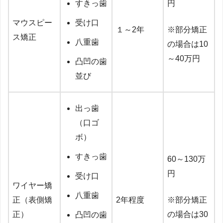
すきっ歯
円
マウスピー
受け口
１～2年
※部分矯正
ス矯正
八重歯
の場合は10
～40万円
凸凹の歯
並び
出っ歯
（口ゴ
ボ）
すきっ歯
60～130万
円
受け口
ワイヤー矯
八重歯
正（表側矯
2年程度
※部分矯正
正）
の場合は30
凸凹の歯