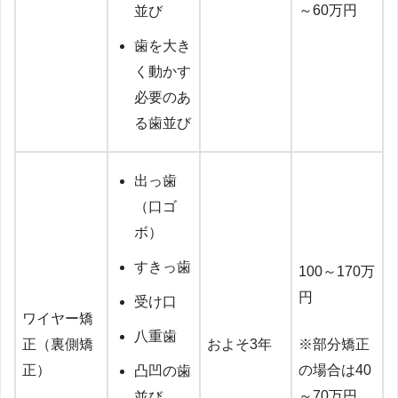
～60万円
並び
歯を大き
く動かす
必要のあ
る歯並び
出っ歯
（口ゴ
ボ）
すきっ歯
100～170万
円
受け口
ワイヤー矯
八重歯
正（裏側矯
およそ3年
※部分矯正
正）
の場合は40
凸凹の歯
～70万円
並び