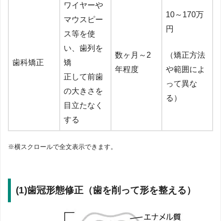
ワイヤーや
10～170万
マウスピー
円
ス等を使
い、歯列を
数ヶ月～2
（矯正方法
歯科矯正
矯
年程度
や範囲によ
正して前歯
って異な
の大きさを
る）
目立たなく
する
※横スクロールで全文表示できます。
(1)歯冠形態修正（歯を削って形を整える）