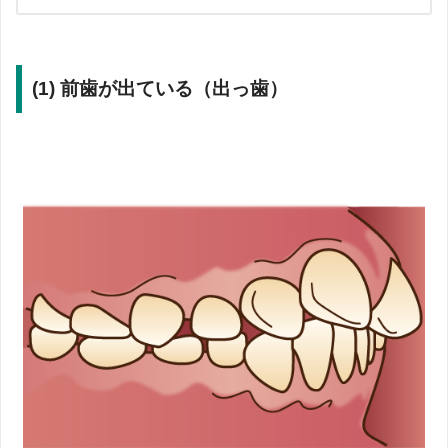
(1) 前歯が出ている（出っ歯）