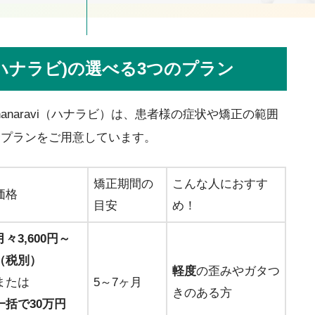
vi(ハナラビ)の選べる3つのプラン
anaravi（ハナラビ）は、患者様の症状や矯正の範囲
金プランをご用意しています。
矯正期間の
こんな人におすす
価格
目安
め！
月々3,600円～
（税別）
軽度
の歪みやガタつ
または
5～7ヶ月
きのある方
一括で30万円