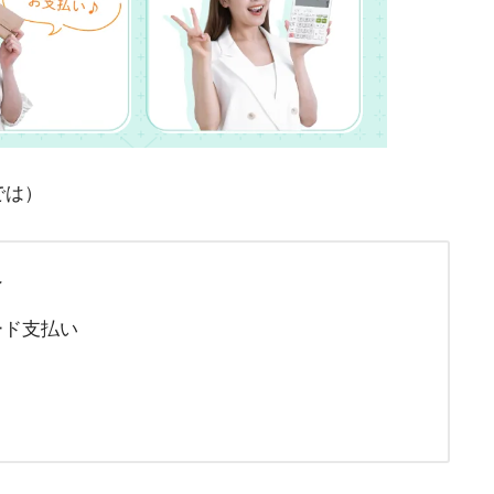
ビでは）
ン
ード支払い