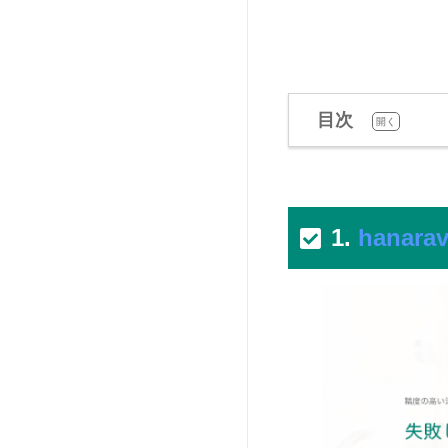
目次
[
]
開く
1.
hanar