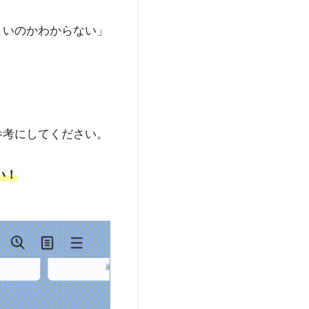
身疾患に影響を与えると
よいのかわからない」
聞・テレビ・Webメ
ク内科歯科
」（東京・
師国家資格に加え、厚
s://www.med.oita-
参考にしてください。
い！