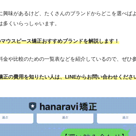
ビ）
」を提供する株式会社DRIPSを創業。口腔環境が生活習慣病など全
に興味があるけど、たくさんのブランドからどこを選べば
」というモチベーションで予防に取り組める医療アプローチを提唱。新
ている。2023年10月には、医科と歯科が連携する「
リリモアクリニッ
は多くいらっしゃいます。
長としてオンライン・オフライン両方で総合的な予防医療を提供中。医
イン診療資格を取得し、テクノロジーを駆使した医療提供を実現。
http
の
マウスピース矯正おすすめブランドを解説します！
ita-u.ac.jp/
料金や比較のための一覧表などを紹介しているので、ぜひ
矯正の費用を知りたい人は、LINEからお問い合わせくださ