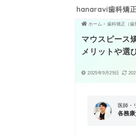
hanaravi歯科矯正
ホーム
歯科矯正（歯
マウスピース
メリットや選
2025年9月29日
20
医師・
各務康
大分大学医学部卒業／
感。そこで、見た目改