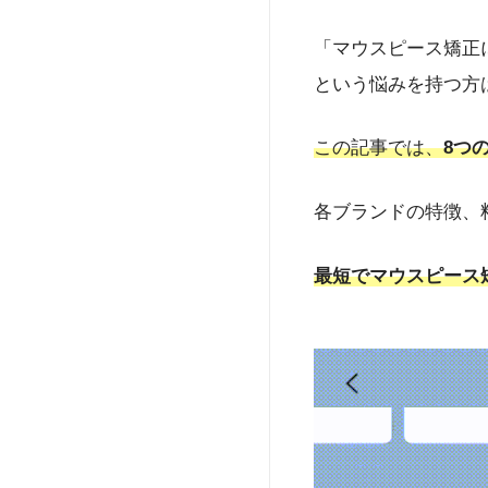
「
hanaravi（ハナラ
「マウスピース矯正
いう視点から、「美容
ディアで情報発信もし
という悩みを持つ方
新宿）を開院し、理事
生労働省指定のオンラ
この記事では、
8つ
u.ac.jp/
https://www.o
各ブランドの特徴、
最短でマウスピース