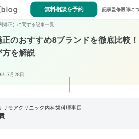
blog
無料相談を予約
記事監修医師に
列矯正）に関する記事一覧
矯正のおすすめ8ブランドを徹底比較
び方を解説
26年7月28日
リリモアクリニック内科歯科理事長
貴
救急・在宅医療に従事。医師としての臨床経験から「予防医療」の必要
善をきっかけに本質的な予防へと導く戦略として、2019年にマウスピ