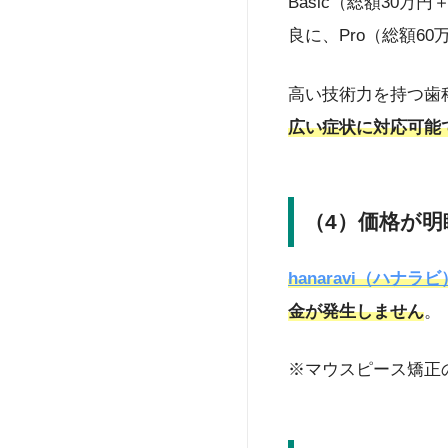
Basic（総額30
良に、Pro（総額
高い技術力を持つ歯
広い症状に対応可能
（4）価格が
hanaravi（ハナラビ
金が発生しません
。
※マウスピース矯正