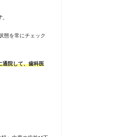
す
。
状態を常にチェック
に通院して、歯科医