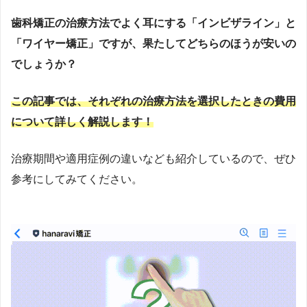
感。そこで、見た目改善をきっかけに本質的な予防へと導
歯科矯正の治療方法でよく耳にする「インビザライン」と
く戦略として、2019年にマウスピース歯科矯正サービス
「
hanaravi（ハナラビ）
」を提供する株式会社DRIPSを創
「ワイヤー矯正」ですが、果たしてどちらのほうが安いの
業。口腔環境が生活習慣病など全身疾患に影響を与えると
でしょうか？
いう視点から、「美容」というモチベーションで予防に取
り組める医療アプローチを提唱。新聞・テレビ・Webメデ
この記事では、それぞれの治療方法を選択したときの費用
ィアで情報発信もしている。2023年10月には、医科と歯科
について詳しく解説します！
が連携する「
リリモアクリニック内科歯科
」（東京・新
宿）を開院し、理事長としてオンライン・オフライン両方
治療期間や適用症例の違いなども紹介しているので、ぜひ
で総合的な予防医療を提供中。医師国家資格に加え、厚生
参考にしてみてください。
労働省指定のオンライン診療資格を取得し、テクノロジー
を駆使した医療提供を実現。
https://www.med.oita-
u.ac.jp/
https://www.oita-u.ac.jp/