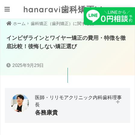
hanaravi歯科矯正blog
クリニックへ相談する
ホーム
歯科矯正（歯列矯正）に関する記事一覧
インビザラインとワイヤー矯正の費用・特徴を徹
底比較！後悔しない矯正選び
2025年9月29日
医師・リリモアクリニック内科歯科理事
長
各務康貴
大分大学医学部卒業／救急・在宅医療に従事。医師として
の臨床経験から「予防医療」の必要性と実践の難しさを痛