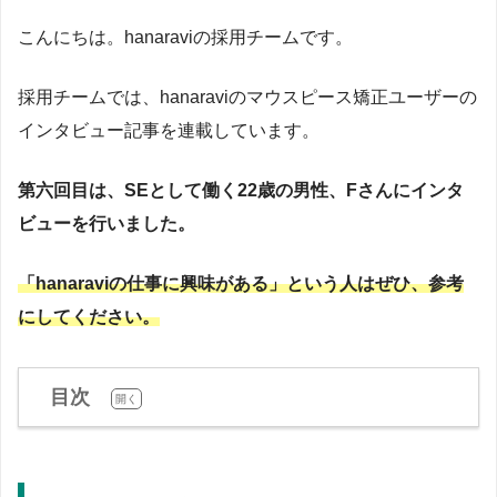
感。そこで、見た目改善をきっかけに本質的な予防へと導
こんにちは。hanaraviの採用チームです。
く戦略として、2019年にマウスピース歯科矯正サービス
「
hanaravi（ハナラビ）
」を提供する株式会社DRIPSを創
採用チームでは、hanaraviのマウスピース矯正ユーザーの
業。口腔環境が生活習慣病など全身疾患に影響を与えると
いう視点から、「美容」というモチベーションで予防に取
インタビュー記事を連載しています。
り組める医療アプローチを提唱。新聞・テレビ・Webメデ
ィアで情報発信もしている。2023年10月には、医科と歯科
第六回目は、SEとして働く22歳の男性、Fさんにインタ
が連携する「
リリモアクリニック内科歯科
」（東京・新
ビューを行いました。
宿）を開院し、理事長としてオンライン・オフライン両方
で総合的な予防医療を提供中。医師国家資格に加え、厚生
「hanaraviの仕事に興味がある」という人はぜひ、参考
労働省指定のオンライン診療資格を取得し、テクノロジー
にしてください。
を駆使した医療提供を実現。
https://www.med.oita-
u.ac.jp/
https://www.oita-u.ac.jp/
目次
[
]
開く