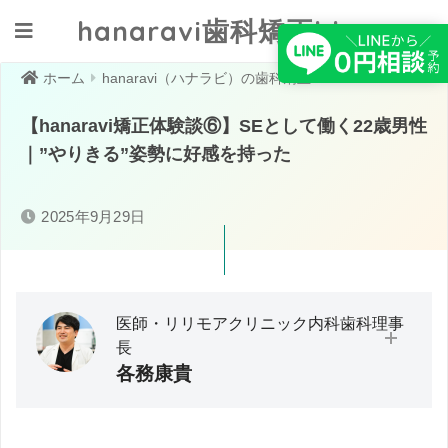
hanaravi歯科矯正blog
クリニックへ相談する
ホーム
hanaravi（ハナラビ）の歯科矯正に関する記事一覧
【hanaravi矯正体験談⑥】SEとして働く22歳男性
｜”やりきる”姿勢に好感を持った
2025年9月29日
医師・リリモアクリニック内科歯科理事
長
各務康貴
大分大学医学部卒業／救急・在宅医療に従事。医師として
の臨床経験から「予防医療」の必要性と実践の難しさを痛