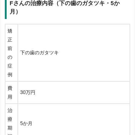
Fさんの治療内容（下の歯のガタツキ・5か
月）
矯
正
前
下の歯のガタツキ
の
症
例
費
30万円
用
治
療
5か月
期