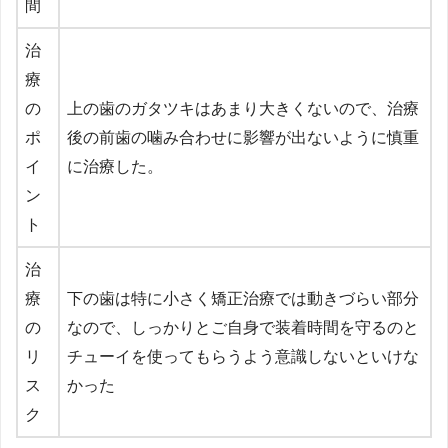
間
治
療
の
上の歯のガタツキはあまり大きくないので、治療
ポ
後の前歯の噛み合わせに影響が出ないように慎重
イ
に治療した。
ン
ト
治
療
下の歯は特に小さく矯正治療では動きづらい部分
の
なので、しっかりとご自身で装着時間を守るのと
リ
チューイを使ってもらうよう意識しないといけな
ス
かった
ク