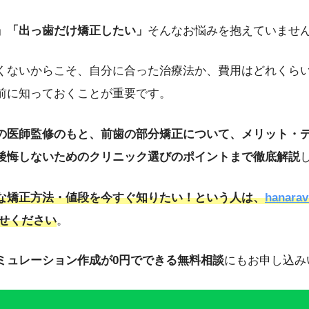
ビ）
」を提供する株式会社DRIPSを創業。口腔環境が生活習慣病など全
」「出っ歯だけ矯正したい」
そんなお悩みを抱えていませ
」というモチベーションで予防に取り組める医療アプローチを提唱。新
ている。2023年10月には、医科と歯科が連携する「
リリモアクリニッ
長としてオンライン・オフライン両方で総合的な予防医療を提供中。医
くないからこそ、自分に合った治療法か、費用はどれくら
イン診療資格を取得し、テクノロジーを駆使した医療提供を実現。
http
前に知っておくことが重要です。
ita-u.ac.jp/
の医師監修のもと、前歯の部分矯正について、メリット・
後悔しないためのクリニック選びのポイントまで徹底解説
な矯正方法・値段を今すぐ知りたい！という人は、
hanar
わせください
。
ミュレーション作成が0円でできる無料相談
にもお申し込み