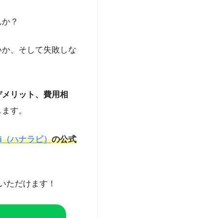
身疾患に影響を与えると
んか？
聞・テレビ・Webメ
ク内科歯科
」（東京・
師国家資格に加え、厚
いか、そして失敗しな
s://www.med.oita-
デメリット、費用相
します。
avi（ハナラビ）
の公式
いただけます！