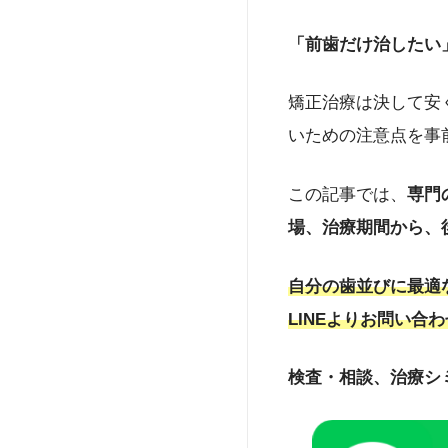
「
hanaravi（ハナラ
「前歯だけ治したい
いう視点から、「美容
ディアで情報発信もし
新宿）を開院し、理事
矯正治療は決して安
生労働省指定のオンラ
いための注意点を事
u.ac.jp/
https://www.o
この記事では、
専門
場、治療期間から、
自分の歯並びに最適
LINEよりお問い合
検査・相談、治療シ