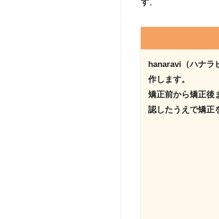
す
。
hanaravi（
作します。
矯正前から矯正後
認したうえで矯正