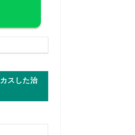
る
ーカスした治