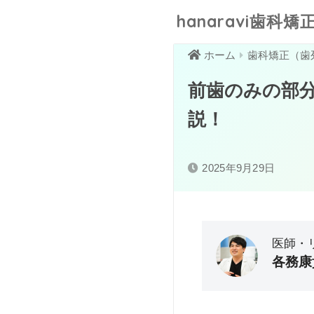
hanaravi歯科矯正
ホーム
歯科矯正（歯
前歯のみの部
説！
2025年9月29日
医師・
各務康
大分大学医学部卒業／
感。そこで、見た目改