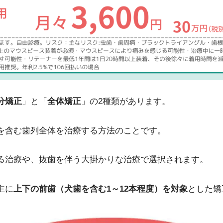
分矯正
」と「
全体矯正
」の2種類があります。
を含む歯列全体を治療する方法のことです。
る治療や、抜歯を伴う大掛かりな治療で選択されます。
主に
上下の前歯（犬歯を含む1～12本程度）を対象
とした矯