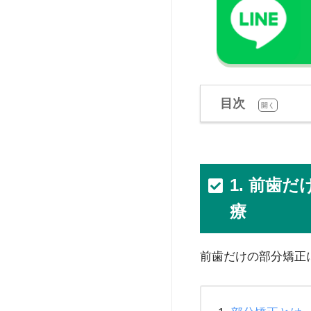
目次
[
]
開く
1. 前歯
療
前歯だけの部分矯正