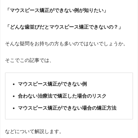
感。そこで、見た目改善をきっかけに本質的な予防へと導
「マウスピース矯正ができない例が知りたい」
く戦略として、2019年にマウスピース歯科矯正サービス
「
hanaravi（ハナラビ）
」を提供する株式会社DRIPSを創
「どんな歯並びだとマウスピース矯正できないの？」
業。口腔環境が生活習慣病など全身疾患に影響を与えると
いう視点から、「美容」というモチベーションで予防に取
り組める医療アプローチを提唱。新聞・テレビ・Webメデ
そんな疑問をお持ちの方も多いのではないでしょうか。
ィアで情報発信もしている。2023年10月には、医科と歯科
が連携する「
リリモアクリニック内科歯科
」（東京・新
そこでこの記事では、
宿）を開院し、理事長としてオンライン・オフライン両方
で総合的な予防医療を提供中。医師国家資格に加え、厚生
労働省指定のオンライン診療資格を取得し、テクノロジー
マウスピース矯正ができない例
を駆使した医療提供を実現。
https://www.med.oita-
合わない治療法で矯正した場合のリスク
u.ac.jp/
https://www.oita-u.ac.jp/
マウスピース矯正ができない場合の矯正方法
などについて解説します。