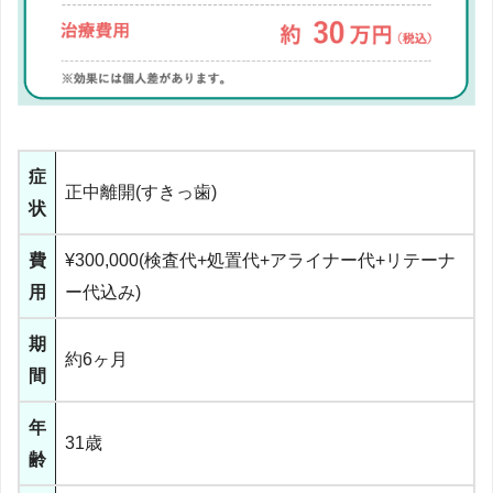
症
正中離開(すきっ歯)
状
費
¥300,000(検査代+処置代+アライナー代+リテーナ
用
ー代込み)
期
約6ヶ月
間
年
31歳
齢