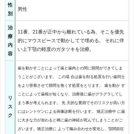
性
男性
別
治
11番、21番が正中から離れている為、そこを優先
療
的にマウスピースで動かしてで埋める。 それに伴
内
い上下顎の軽度のガタツキを治療。
容
歯を動かすことによって歯と歯肉との間に隙間ができてしま
うことがございます。 この場 合は歯を削る処置を行い歯同士
をより密着させて隙間を無くす処置をとります。 歯を動か す
ことによって歯根が短くなり、治療後に歯がグラグラしてし
リ
まう事が考えられます。 先 天的な要因でそのリスクが高い方
ス
にはレントゲンによる画像診断を行います。 矯正治療中 に歯
ク
に大きな力が加わると稀に歯の神経が死んでしまうことがご
ざいます。矯正治療に よって噛み合わせが変化し、顎関節症