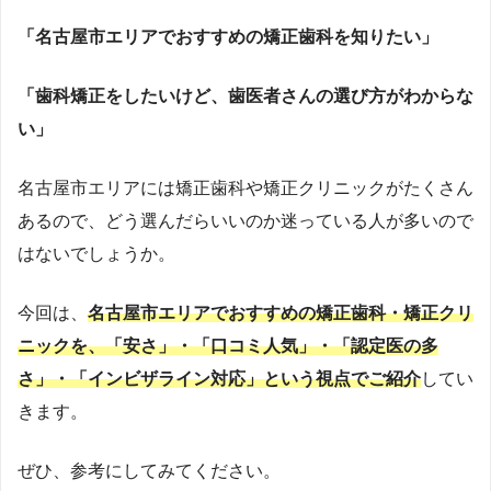
感。そこで、見た目改善をきっかけに本質的な予防へと導
「名古屋市エリアでおすすめの矯正歯科を知りたい」
く戦略として、2019年にマウスピース歯科矯正サービス
「
hanaravi（ハナラビ）
」を提供する株式会社DRIPSを創
「歯科矯正をしたいけど、歯医者さんの選び方がわからな
業。口腔環境が生活習慣病など全身疾患に影響を与えると
いう視点から、「美容」というモチベーションで予防に取
い」
り組める医療アプローチを提唱。新聞・テレビ・Webメデ
ィアで情報発信もしている。2023年10月には、医科と歯科
名古屋市エリアには矯正歯科や矯正クリニックがたくさん
が連携する「
リリモアクリニック内科歯科
」（東京・新
あるので、どう選んだらいいのか迷っている人が多いので
宿）を開院し、理事長としてオンライン・オフライン両方
はないでしょうか。
で総合的な予防医療を提供中。医師国家資格に加え、厚生
労働省指定のオンライン診療資格を取得し、テクノロジー
今回は、
名古屋市エリアでおすすめの矯正歯科・矯正クリ
を駆使した医療提供を実現。
https://www.med.oita-
u.ac.jp/
https://www.oita-u.ac.jp/
ニックを、「安さ」・「口コミ人気」・「認定医の多
さ」・「インビザライン対応」という視点でご紹介
してい
きます。
ぜひ、参考にしてみてください。