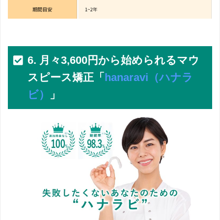
6. 月々3,600円
から始められるマウ
スピース矯正「
hanaravi（ハナラ
ビ）
」