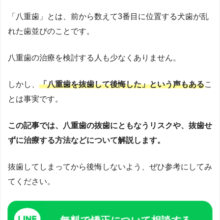
感。そこで、見た目改善をきっかけに本質的な予防へと導
「八重歯」とは、前から数えて3番目に位置する犬歯が乱
く戦略として、2019年にマウスピース歯科矯正サービス
「
hanaravi（ハナラビ）
」を提供する株式会社DRIPSを創
れた歯並びのことです。
業。口腔環境が生活習慣病など全身疾患に影響を与えると
いう視点から、「美容」というモチベーションで予防に取
八重歯の治療を検討する人も少なくありません。
り組める医療アプローチを提唱。新聞・テレビ・Webメデ
ィアで情報発信もしている。2023年10月には、医科と歯科
しかし、
「八重歯を抜歯して後悔した」という声もある
こ
が連携する「
リリモアクリニック内科歯科
」（東京・新
とは事実です。
宿）を開院し、理事長としてオンライン・オフライン両方
で総合的な予防医療を提供中。医師国家資格に加え、厚生
この記事では、八重歯の抜歯にともなうリスクや、抜歯せ
労働省指定のオンライン診療資格を取得し、テクノロジー
ずに治療する方法などについて解説します。
を駆使した医療提供を実現。
https://www.med.oita-
u.ac.jp/
https://www.oita-u.ac.jp/
抜歯してしまってから後悔しないよう、ぜひ参考にしてみ
てください。