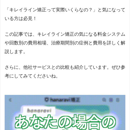
感。そこで、見た目改善をきっかけに本質的な予防へと導
「キレイライン矯正って実際いくらなの？」と気になって
く戦略として、2019年にマウスピース歯科矯正サービス
「
hanaravi（ハナラビ）
」を提供する株式会社DRIPSを創
いる方は必見！
業。口腔環境が生活習慣病など全身疾患に影響を与えると
いう視点から、「美容」というモチベーションで予防に取
この記事では、キレイライン矯正の気になる料金システム
り組める医療アプローチを提唱。新聞・テレビ・Webメデ
や回数別の費用相場、治療期間別の症例と費用を詳しく解
ィアで情報発信もしている。2023年10月には、医科と歯科
説します。
が連携する「
リリモアクリニック内科歯科
」（東京・新
宿）を開院し、理事長としてオンライン・オフライン両方
さらに、他社サービスとの比較も紹介しています。ぜひ参
で総合的な予防医療を提供中。医師国家資格に加え、厚生
考にしてみてくださいね。
労働省指定のオンライン診療資格を取得し、テクノロジー
を駆使した医療提供を実現。
https://www.med.oita-
u.ac.jp/
https://www.oita-u.ac.jp/