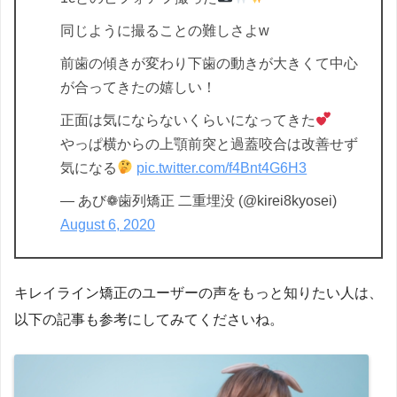
同じように撮ることの難しさよw
前歯の傾きが変わり下歯の動きが大きくて中心
が合ってきたの嬉しい！
正面は気にならないくらいになってきた
やっぱ横からの上顎前突と過蓋咬合は改善せず
気になる
pic.twitter.com/f4Bnt4G6H3
— あび❁歯列矯正 二重埋没 (@kirei8kyosei)
August 6, 2020
キレイライン矯正のユーザーの声をもっと知りたい人は、
以下の記事も参考にしてみてくださいね。