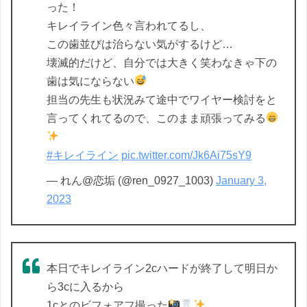
った！
キレイライン色々言われてるし、
この歯並びは治らない気がするけど…
壊滅的だけど、自分では大きく笑わなきゃ下の
歯は気にならない
担当の先生も状況みて途中でワイヤー検討をと
言ってくれてるので、このまま頑張ってみる
#キレイライン
pic.twitter.com/Jk6Ai75sY9
— れん@恋垢 (@ren_0927_1003)
January 3,
2023
本日でキレイライン2cハードが終了して明日か
ら3cに入るから
1cとのビフォアフ撮った