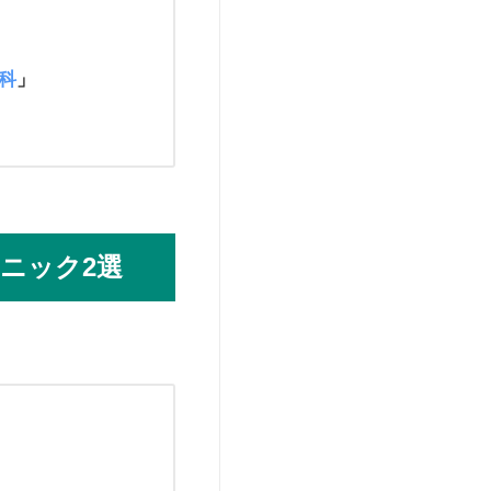
科
」
ニック2選