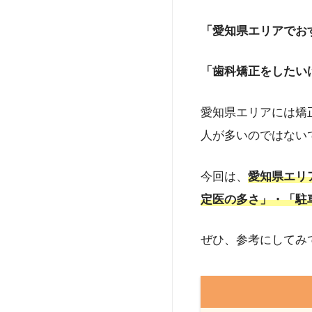
「
hanaravi（ハナラ
「愛知県エリアでお
いう視点から、「美容
ディアで情報発信もし
新宿）を開院し、理事
「歯科矯正をしたい
生労働省指定のオンラ
u.ac.jp/
https://www.o
愛知県エリアには矯
人が多いのではない
今回は、
愛知県エリ
定医の多さ」・「駐
ぜひ、参考にしてみ