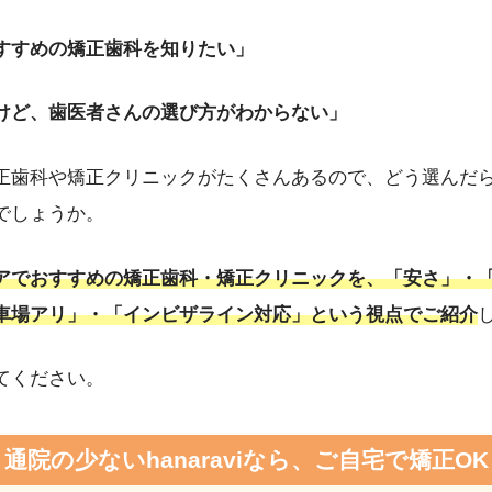
ビ）
」を提供する株式会社DRIPSを創業。口腔環境が生活習慣病など全
すすめの矯正歯科を知りたい」
」というモチベーションで予防に取り組める医療アプローチを提唱。新
ている。2023年10月には、医科と歯科が連携する「
リリモアクリニッ
長としてオンライン・オフライン両方で総合的な予防医療を提供中。医
けど、歯医者さんの選び方がわからない」
イン診療資格を取得し、テクノロジーを駆使した医療提供を実現。
http
ita-u.ac.jp/
正歯科や矯正クリニックがたくさんあるので、どう選んだ
でしょうか。
アでおすすめの矯正歯科・矯正クリニックを、「安さ」・
車場アリ」・「インビザライン対応」という視点でご紹介
てください。
通院の少ないhanaraviなら、ご自宅で矯正OK