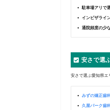
駐車場アリで
インビザライ
通院頻度の少
安さで選
安さで選ぶ愛知県エ
みずの矯正歯
久屋パーク歯