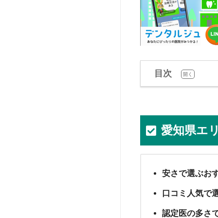
目次
[
]
開く
愛知県エ
安さで選ぶお
口コミ人気で
認定医の多さ