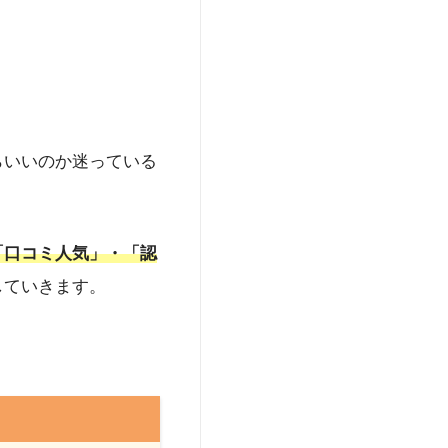
身疾患に影響を与えると
聞・テレビ・Webメ
ク内科歯科
」（東京・
師国家資格に加え、厚
s://www.med.oita-
らいいのか迷っている
「口コミ人気」・「認
していきます。