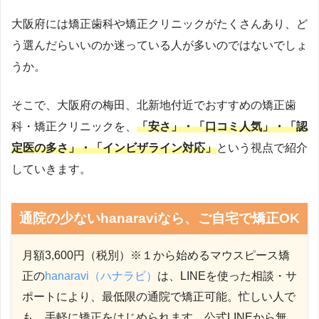
感。そこで、見た目改善をきっかけに本質的な予防へと導
大阪府には矯正歯科や矯正クリニックがたくさんあり、ど
く戦略として、2019年にマウスピース歯科矯正サービス
「
hanaravi（ハナラビ）
」を提供する株式会社DRIPSを創
う選んだらいいのか迷っている人が多いのではないでしょ
業。口腔環境が生活習慣病など全身疾患に影響を与えると
うか。
いう視点から、「美容」というモチベーションで予防に取
り組める医療アプローチを提唱。新聞・テレビ・Webメデ
そこで、
大阪府の梅田、北新地付近でおすすめの矯正歯
ィアで情報発信もしている。2023年10月には、医科と歯科
科・矯正クリニックを、
「安さ」・「口コミ人気」・「認
が連携する「
リリモアクリニック内科歯科
」（東京・新
定医の多さ」・「インビザライン対応」
という視点で紹介
宿）を開院し、理事長としてオンライン・オフライン両方
していきます。
で総合的な予防医療を提供中。医師国家資格に加え、厚生
労働省指定のオンライン診療資格を取得し、テクノロジー
を駆使した医療提供を実現。
https://www.med.oita-
通院の少ないhanaraviなら、ご自宅で矯正OK
u.ac.jp/
https://www.oita-u.ac.jp/
月額3,600円（税別）※１から始めるマウスピース矯
正の
hanaravi（ハナラビ）
は、LINEを使った相談・サ
ポートにより、最低限の通院で矯正可能。忙しい人で
も、手軽に矯正をはじめられます。公式LINEから無