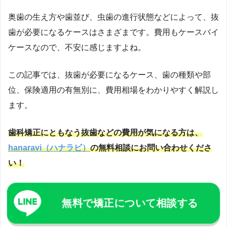
感。そこで、見た目改善をきっかけに本質的な予防へと導
奥歯の生え方や歯並び、虫歯の進行状態などによって、抜
く戦略として、2019年にマウスピース歯科矯正サービス
「
hanaravi（ハナラビ）
」を提供する株式会社DRIPSを創
歯が必要になるケースはさまざまです。費用もケースバイ
業。口腔環境が生活習慣病など全身疾患に影響を与えると
ケースなので、不安に感じますよね。
いう視点から、「美容」というモチベーションで予防に取
り組める医療アプローチを提唱。新聞・テレビ・Webメデ
この記事では、抜歯が必要になるケース、歯の種類や部
ィアで情報発信もしている。2023年10月には、医科と歯科
位、保険適用の有無別に、費用相場をわかりやすく解説し
が連携する「
リリモアクリニック内科歯科
」（東京・新
ます。
宿）を開院し、理事長としてオンライン・オフライン両方
で総合的な予防医療を提供中。医師国家資格に加え、厚生
歯科矯正にともなう抜歯などの費用が気になる方は、
労働省指定のオンライン診療資格を取得し、テクノロジー
を駆使した医療提供を実現。
https://www.med.oita-
hanaravi（ハナラビ）
の無料相談にお問い合わせくださ
u.ac.jp/
https://www.oita-u.ac.jp/
い！
無料で矯正について相談する