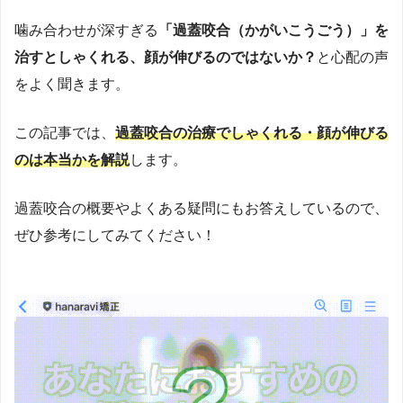
感。そこで、見た目改善をきっかけに本質的な予防へと導
噛み合わせが深すぎる
「過蓋咬合（かがいこうごう）」を
く戦略として、2019年にマウスピース歯科矯正サービス
「
hanaravi（ハナラビ）
」を提供する株式会社DRIPSを創
治すとしゃくれる、顔が伸びるのではないか？
と心配の声
業。口腔環境が生活習慣病など全身疾患に影響を与えると
をよく聞きます。
いう視点から、「美容」というモチベーションで予防に取
り組める医療アプローチを提唱。新聞・テレビ・Webメデ
この記事では、
過蓋咬合の治療でしゃくれる・顔が伸びる
ィアで情報発信もしている。2023年10月には、医科と歯科
のは本当かを解説
します。
が連携する「
リリモアクリニック内科歯科
」（東京・新
宿）を開院し、理事長としてオンライン・オフライン両方
過蓋咬合の概要やよくある疑問にもお答えしているので、
で総合的な予防医療を提供中。医師国家資格に加え、厚生
ぜひ参考にしてみてください！
労働省指定のオンライン診療資格を取得し、テクノロジー
を駆使した医療提供を実現。
https://www.med.oita-
u.ac.jp/
https://www.oita-u.ac.jp/