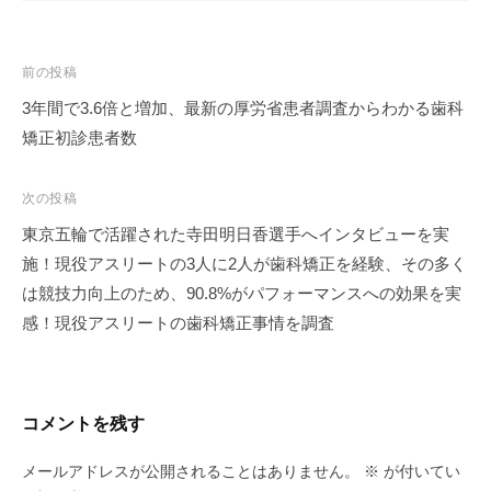
投
前の投稿
稿
3年間で3.6倍と増加、最新の厚労省患者調査からわかる歯科
ナ
矯正初診患者数
ビ
ゲ
次の投稿
ー
東京五輪で活躍された寺田明日香選手へインタビューを実
シ
施！現役アスリートの3人に2人が歯科矯正を経験、その多く
ョ
は競技力向上のため、90.8%がパフォーマンスへの効果を実
ン
感！現役アスリートの歯科矯正事情を調査
コメントを残す
メールアドレスが公開されることはありません。
※
が付いてい