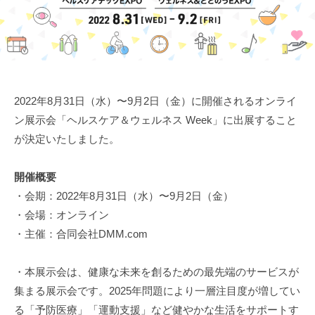
h
a
n
a
r
a
2022年8月31日（水）〜9月2日（金）に開催されるオンライ
v
ン展示会「ヘルスケア＆ウェルネス Week」に出展すること
i
が決定いたしました。
ハ
ナ
開催概要
ラ
・会期：2022年8月31日（水）〜9月2日（金）
ビ
・会場：オンライン
・主催：合同会社DMM.com
・本展示会は、健康な未来を創るための最先端のサービスが
集まる展示会です。2025年問題により一層注目度が増してい
る「予防医療」「運動支援」など健やかな生活をサポートす