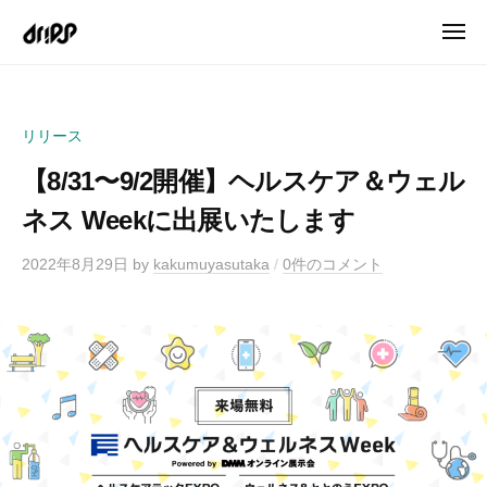
ュ
コ
R
ー
メ
ン
I
ニ
D
信
テ
P
ュ
R
頼
ー
S
ン
を
I
ツ
リリース
大
P
へ
事
【8/31〜9/2開催】ヘルスケア＆ウェル
S
ス
に
ネス Weekに出展いたします
キ
す
ッ
る
2022年8月29日
by
kakumuyasutaka
/
0件のコメント
プ
マ
ウ
ス
ピ
ー
ス
矯
正