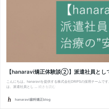
【hanaravi矯正体験談②】派遣社員と
こんにちは。hanaraviを提供する株式会社DRIPSの採用チー
【hanaravi
は、派遣社員とし …
続きを読む
矯
正
hanaravi歯科矯正blog
体
験